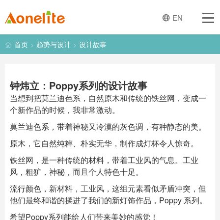
首页
EN
关于一创
首页
趋势与设计
设计故事
>
>
经营业务
钟炜立：Poppy系列的设计故事
灯饰产品
当想到把莫兰迪色系，自然原木和传统的铁丝网，变成一
个新作品的时候，我非常激动。
趋势与设计
莫兰迪色系，带着神秘又冷漠的灰色调，有种静态的美。
原木，它自然纯粹、朴实无华，制作成灯杯令人惊奇。
新闻
铁丝网，是一种传统的材料，带着工业风的气息。工业
风，粗犷，神秘，而且个人特色十足。
产品图册
流行颜色，新材料，工业风，这组元素看似矛盾冲突，但
他们最终和谐的揉进了我们的新灯饰作品，Poppy 系列。
联系我们
希望Poppy系列能给人们带来美妙的感觉！